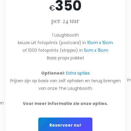
350
€
per 24 uur
1 Laughbooth
keuze uit fotoprints (postcard) in
10cm x 15cm
of 1000 fotoprints (stripjes) in
5cm x 15cm
Basis props pakket
Optioneel:
Extra opties
P
Prijzen zijn op basis van zelf ophalen en terug brengen
van onze The Laughbooth
en
Voor meer informatie zie onze opties.
Reserveer nu!