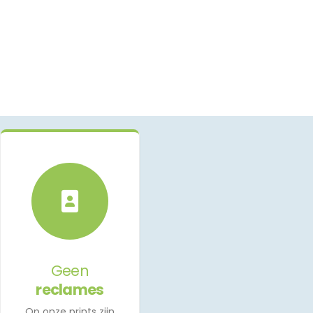
Geen
reclames
Op onze prints zijn