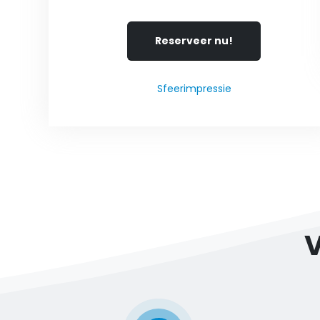
Reserveer nu!
Sfeerimpressie
V