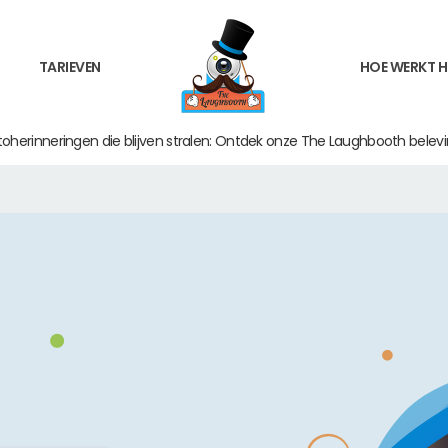
TARIEVEN
HOE WERKT H
toherinneringen die blijven stralen: Ontdek onze The Laughbooth belevi
diplomering