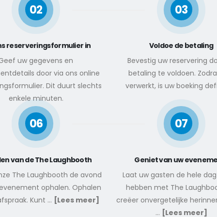
02
03
ns reserveringsformulier in
Voldoe de betaling
Geef uw gegevens en
Bevestig uw reservering d
ntdetails door via ons online
betaling te voldoen. Zodra 
ngsformulier. Dit duurt slechts
verwerkt, is uw boeking defi
enkele minuten.
06
07
en van de The Laughbooth
Geniet van uw eveneme
onze The Laughbooth de avond
Laat uw gasten de hele dag 
 evenement ophalen. Ophalen
hebben met The Laughboo
afspraak. Kunt
...
[Lees meer]
creëer onvergetelijke herinner
...
[Lees meer]