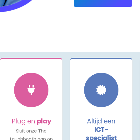
Plug en
play
Altijd een
ICT-
Sluit onze The
specialist
Laughbooth aan op