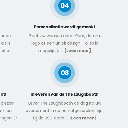
04
Personalisatie wordt gemaakt
oor de
Geef uw wensen door! Kleur, datum,
dit is
logo of een uniek design – alles is
nitief.
mogelijk. U
...
[Lees meer]
08
nt!
Inleveren van de The Laughbooth
plezier
Lever The Laughbooth de dag na uw
th en
evenement in op een afgesproken tijd.
ingen. Er
Bij de USB-optie
...
[Lees meer]